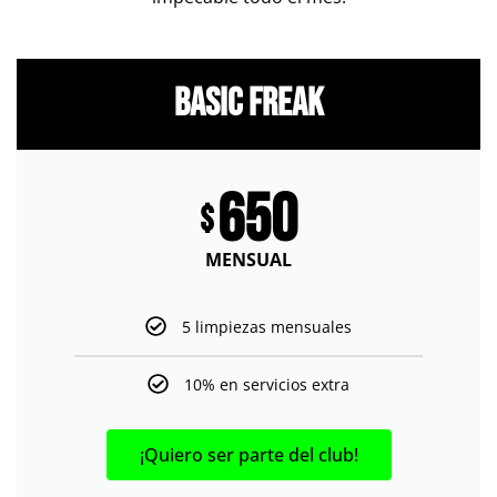
Basic Freak
650
$
MENSUAL
5 limpiezas mensuales
10% en servicios extra
¡Quiero ser parte del club!