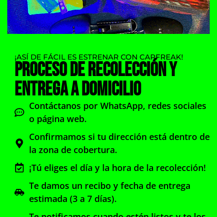
¡ASÍ DE FÁCIL ES ESTRENAR CON CAPFREAK!
Proceso de Recolección y
Entrega a Domicilio
Contáctanos por WhatsApp, redes sociales
o página web.
Confirmamos si tu dirección está dentro de
la zona de cobertura.
¡Tú eliges el día y la hora de la recolección!
Te damos un recibo y fecha de entrega
estimada (3 a 7 días).
Te notificamos cuando estén listos y te los